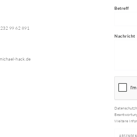
Betreff
8232 99 62 891
Nachricht
 michael-hack.de
Datenschutzh
Beantwortung 
Weitere Infor